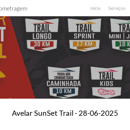
ometragem
Início
Serviços
ip to main content
Skip to navigat
Avelar SunSet Trail - 2
8
-06-202
5