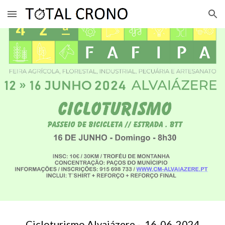
Skip to main content
Skip to navigation
Cicloturismo Alvaiázere - 1
6
-06-202
4