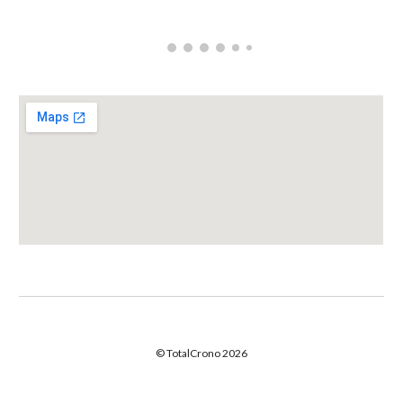
© TotalCrono 2026