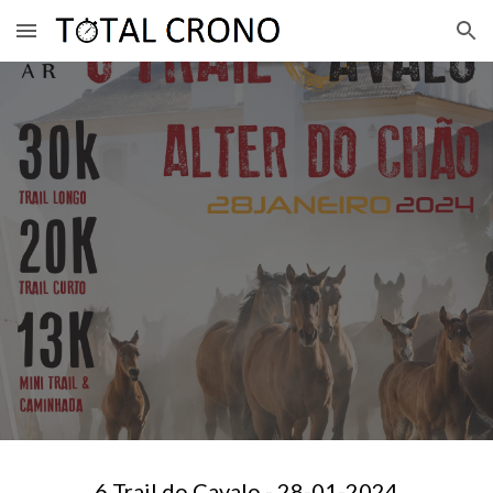
Skip to main content
Skip to navigation
6
Trail do Cavalo - 2
8
-01-202
4