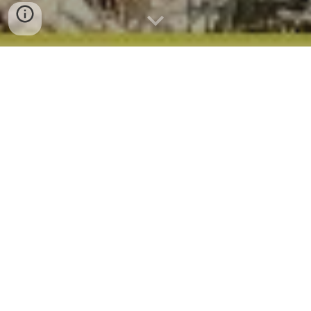
Trail da Ladeia - Frutorra - 0
8
-10-202
3
Regulamento
Trail da Ladeia - Inscreve-te
Trail da Ladeia Kids - 0
7
-10-202
3