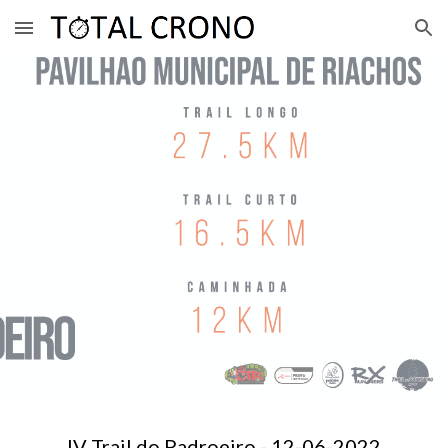
Skip to main content
Skip to navigation
IV Trail do Padroeiro 
-
12
-0
6
-2022