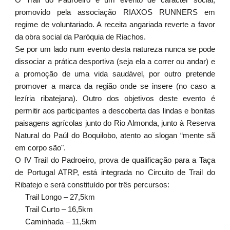
O Trail do Padroeiro é um evento de carácter social,
promovido pela associação RIAXOS RUNNERS em
regime de voluntariado. A receita angariada reverte a favor
da obra social da Paróquia de Riachos.
Se por um lado num evento desta natureza nunca se pode
dissociar a prática desportiva (seja ela a correr ou andar) e
a promoção de uma vida saudável, por outro pretende
promover a marca da região onde se insere (no caso a
lezíria ribatejana). Outro dos objetivos deste evento é
permitir aos participantes a descoberta das lindas e bonitas
paisagens agrícolas junto do Rio Almonda, junto à Reserva
Natural do Paúl do Boquilobo, atento ao slogan “mente sã
em corpo são".
O IV Trail do Padroeiro, prova de qualificação para a Taça
de Portugal ATRP, está integrada no Circuito de Trail do
Ribatejo e será constituído por três percursos:
Trail Longo – 27,5km
Trail Curto – 16,5km
Caminhada – 11,5km