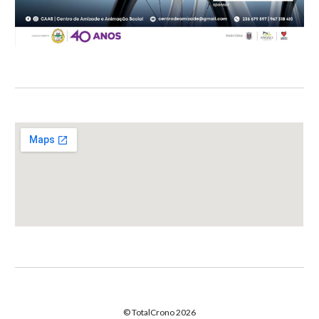
© TotalCrono 2026